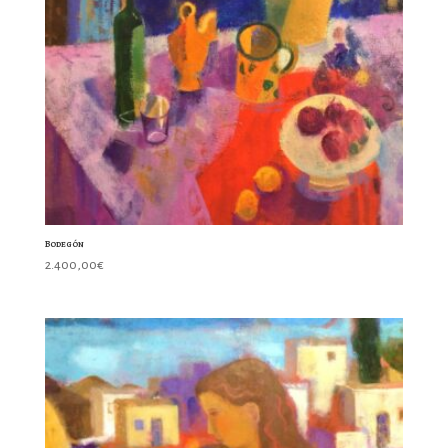
Bodegón
2.400,00
€