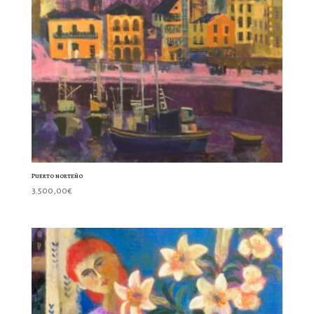
Puerto norteño
3.500,00
€