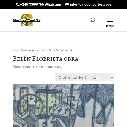
+34678996755 Whatsapp
info@cafeconvertes.com
Inicio
/ Productos etiquetados “Belén Elorrieta obra”
Belén Elorrieta obra
Ordenado
Mostrando los 10 resultados
por
los
últimos