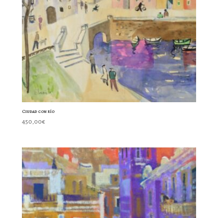
Ciudad con río
450,00
€