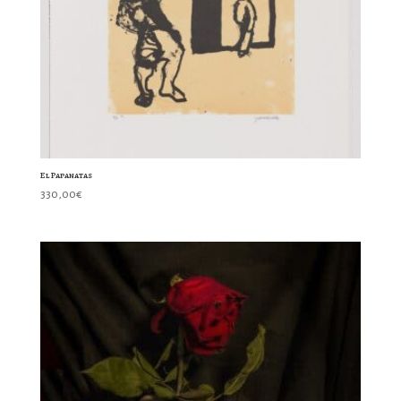
El Papanatas
330,00
€