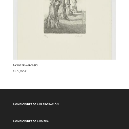
La voz del árbol (V)
180,00
€
Condiciones de Colaboración
Condiciones de Compra