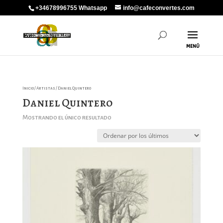
+34678996755 Whatsapp
info@cafeconvertes.com
Inicio
/
Artistas
/ Daniel Quintero
Daniel Quintero
Mostrando el único resultado